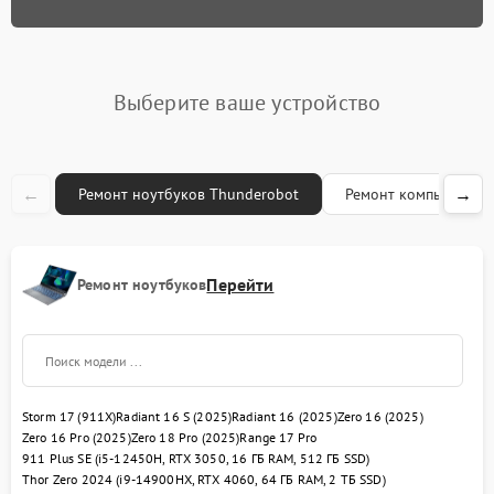
Замена термопасты
845 рублей
Замена экрана
1460 рублей
Выберите ваше устройство
Замена оперативной
995 рублей
памяти
←
→
Ремонт ноутбуков Thunderobot
Ремонт компьютеров
Замена жесткого диска
1500 рублей
Замена микрофона
2600 рублей
Перейти
Ремонт ноутбуков
Замена вебкамеры
1620 рублей
Замена USB порта
1595 рублей
Ремонт разъема питания
1430 рублей
Storm 17 (911X)
Radiant 16 S (2025)
Radiant 16 (2025)
Zero 16 (2025)
Zero 16 Pro (2025)
Zero 18 Pro (2025)
Range 17 Pro
911 Plus SE (i5-12450H, RTX 3050, 16 ГБ RAM, 512 ГБ SSD)
Ремонт петель крышки
1045 рублей
Thor Zero 2024 (i9-14900HX, RTX 4060, 64 ГБ RAM, 2 ТБ SSD)