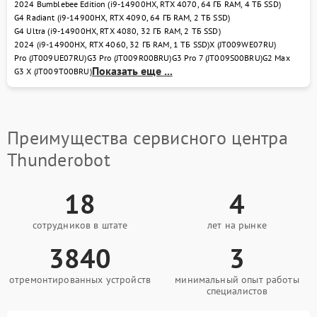
2024 Bumblebee Edition (i9-14900HX, RTX 4070, 64 ГБ RAM, 4 ТБ SSD)
Замена южного моста
2750 рублей
G4 Radiant (i9-14900HX, RTX 4090, 64 ГБ RAM, 2 ТБ SSD)
G4 Ultra (i9-14900HX, RTX 4080, 32 ГБ RAM, 2 ТБ SSD)
2024 (i9-14900HX, RTX 4060, 32 ГБ RAM, 1 ТБ SSD)
X (JT009WE07RU)
Замена северного моста
2750 рублей
Pro (JT009UE07RU)
G3 Pro (JT009R00BRU)
G3 Pro 7 (JT009S00BRU)
G2 Max
Показать еще ...
G3 X (JT009T00BRU)
Замена тачпада
1130 рублей
Замена контроллера
1495 рублей
питания
Преимущества сервисного центра
Thunderobot
18
4
сотрудников в штате
лет на рынке
3840
3
отремонтированных устройств
минимальный опыт работы
специалистов