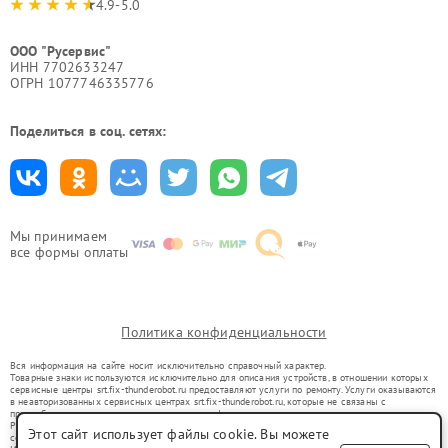
4.9-5.0
ООО "Русервис"
ИНН 7702633247
ОГРН 1077746335776
Поделиться в соц. сетях:
Мы принимаем
все формы оплаты
Политика конфиденциальности
Вся информация на сайте носит исключительно справочный характер.
Товарные знаки используются исключительно для описания устройств, в отношении которых
сервисные центры srt.fix-thunderobot.ru предоставляют услуги по ремонту. Услуги оказываются
в неавторизованных сервисных центрах srt.fix-thunderobot.ru, которые не связаны с
правообладателями товарных знаков или их официальными представителями.
Ремонт осуществляется для устройств, уже введенных в гражданский оборот в соответствии
Этот сайт использует файлы cookie. Вы можете
со статьей 1487 ГК РФ.